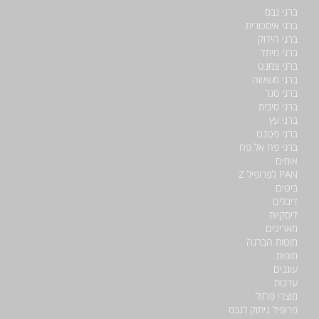
ברגי גבס
ברגי איסכורית
ברגי הידוק
ברגי מיתד
ברגי צמנט
ברגי משושה
ברגי סגר
ברגי סיבית
ברגי עץ
ברגי פטנט
ברגי פח אל פח
אומים
PAN לפרופיל Z
ביטים
דיבלים
דיסקיות
מאריכים
מוטות הברגה
מופות
עוגנים
ערכות
מוצרי פרזול
פרופיל ניתוק לגבס