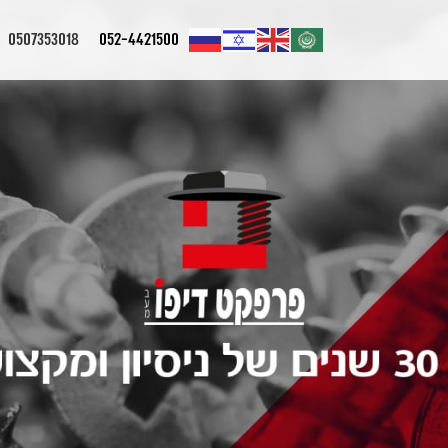
0507353018
052-4421500