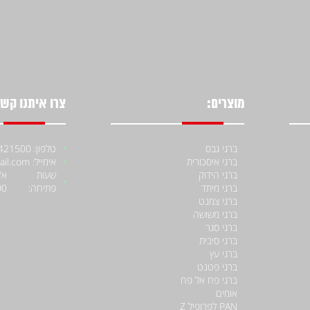
מוצרים:
צרו איתנו קשר
ברגי גבס
טלפון: 052-4421500
ברגי איסכורית
אימייל: moniiraqe@gmail.com
ברגי הידוק
שעות
ברגי מיתד
פתיחה:
00
ברגי צמנט
ברגי משושה
ברגי סגר
ברגי סיבית
ברגי עץ
ברגי פטנט
ברגי פח אל פח
אומים
PAN לפרופיל Z