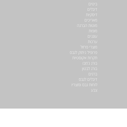
ביטים
דיבלים
דיסקיות
מאריכים
מוטות הברגה
מופות
עוגנים
ערכות
מוצרי פרזול
פרופיל ניתוק לגבס
תקרות אקוסטיות
בורג ג'מבו
בורג לבטון
ברגים
דיבלים לגבס
לוחות גבס ומוצריו
צבע