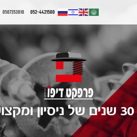
0507353018
052-4421500