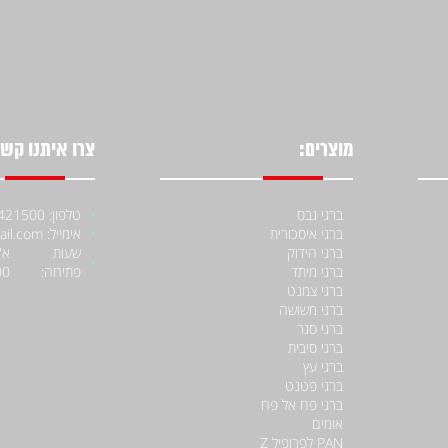
מוצרים:
צרו איתנו קשר
ברגי גבס
טלפון: 052-4421500
ברגי איסכורית
אימייל: moniiraqe@gmail.com
ברגי הידוק
שעות
ברגי מיתד
פתיחה:
00
ברגי צמנט
ברגי משושה
ברגי סגר
ברגי סיבית
ברגי עץ
ברגי פטנט
ברגי פח אל פח
אומים
PAN לפרופיל Z