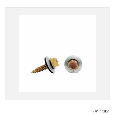
עובי
:
"1/4