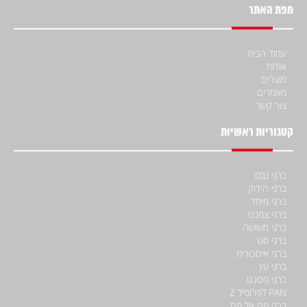
מפת האתר
עמוד הבית
אודות
מוצרים
מאמרים
צור קשר
קטגוריות ראשיות
ברגי גבס
ברגי הידוק
ברגי מיתד
ברגי צמנט
ברגי משושה
ברגי סגר
ברגי איסכורית
ברגי עץ
ברגי פטנט
PAN לפרופיל Z
ברגי פח אל פח