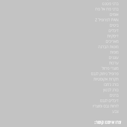
ברגי פטנט
ברגי פח אל פח
אומים
PAN לפרופיל Z
ביטים
דיבלים
דיסקיות
מאריכים
מוטות הברגה
מופות
עוגנים
ערכות
מוצרי פרזול
פרופיל ניתוק לגבס
תקרות אקוסטיות
בורג ג'מבו
בורג לבטון
ברגים
דיבלים לגבס
לוחות גבס ומוצריו
צבע
צרו איתנו קשר: