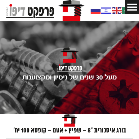
בורג איסכורית "8 – שפיץ + אטם – קופסא 100 יח'