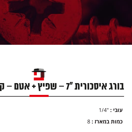
בורג איסכורית "7 – שפיץ + אטם – קופסא 100 יח'
עובי
:
"1/4
כמות במארז
:
8