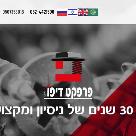
0507353018
052-4421500