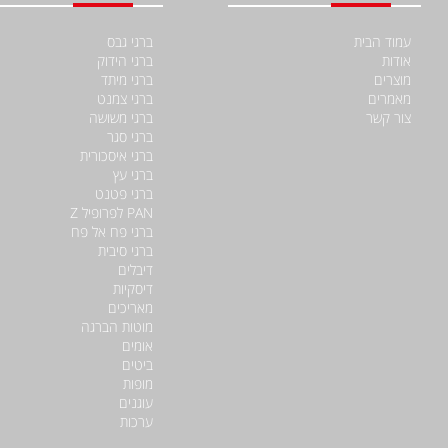
עמוד הבית
ברגי גבס
אודות
ברגי הידוק
מוצרים
ברגי מיתד
מאמרים
ברגי צמנט
צור קשר
ברגי משושה
ברגי סגר
ברגי איסכורית
ברגי עץ
ברגי פטנט
PAN לפרופיל Z
ברגי פח אל פח
ברגי סיבית
דיבלים
דיסקיות
מאריכים
מוטות הברגה
אומים
ביטים
מופות
עוגנים
ערכות