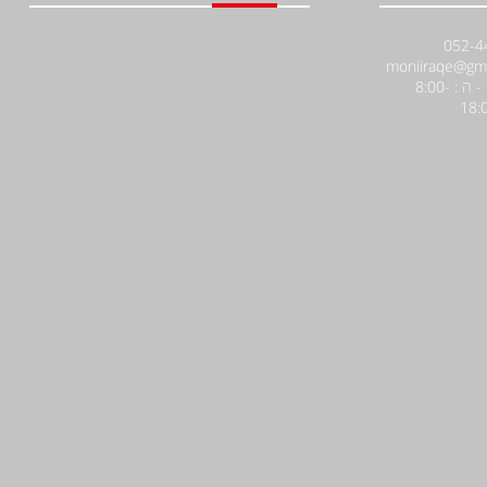
א' - ה : 8:00-
18: