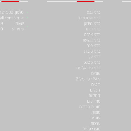
ברגי גבס
טלפון: 052-4421500
ברגי איסכורית
אימייל: moniiraqe@gmail.com
ברגי הידוק
שעות
ברגי מיתד
פתיחה:
00
ברגי צמנט
ברגי משושה
ברגי סגר
ברגי סיבית
ברגי עץ
ברגי פטנט
ברגי פח אל פח
אומים
PAN לפרופיל Z
ביטים
דיבלים
דיסקיות
מאריכים
מוטות הברגה
מופות
עוגנים
ערכות
מוצרי פרזול