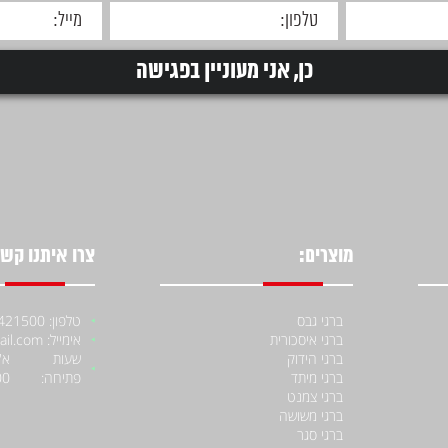
מוצרים:
צרו איתנו קשר
ברגי גבס
טלפון: 052-4421500
ברגי איסכורית
אימייל: moniiraqe@gmail.com
ברגי הידוק
שעות
ברגי מיתד
פתיחה:
00
ברגי צמנט
ברגי משושה
ברגי סגר