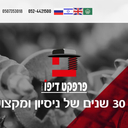
0507353018
052-4421500