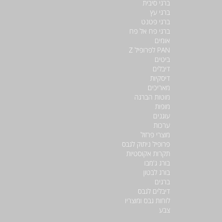
ברגי סיבית
ברגי עץ
ברגי פטנט
ברגי פח אל פח
אומים
PAN לפרופיל Z
ביטים
דיבלים
דיסקיות
מאריכים
מוטות הברגה
מופות
עוגנים
ערכות
מוצרי פרזול
פרופיל ניתוק לגבס
תקרות אקוסטיות
בורג ג'מבו
בורג לבטון
ברגים
דיבלים לגבס
לוחות גבס ומוצריו
צבע