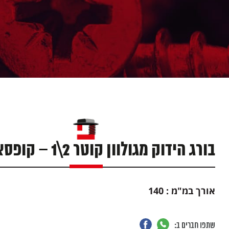
בורג הידוק מגולוון קוטר 2\1 – קופסא 75 יח'
אורך במ"מ : 140
שתפו חברים ב: