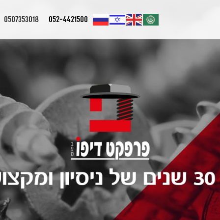
0507353018
052-4421500