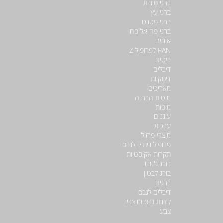
ברגי סיבית
ברגי עץ
ברגי פטנט
ברגי פח אל פח
אומים
PAN לפרופיל Z
ביטים
דיבלים
דיסקיות
מאריכים
מוטות הברגה
מופות
עוגנים
ערכות
מוצרי פרזול
פרופיל ניתוק לגבס
תקרות אקוסטיות
בורג ג'מבו
בורג לבטון
ברגים
דיבלים לגבס
לוחות גבס ומוצריו
צבע