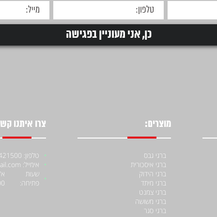
מוצרים:
צרו איתנו קשר
ברגי גבס
טלפון: 052-4421500
ברגי איסכורית
אימייל: moniiraqe@gmail.com
ברגי הידוק
שעות
ברגי מיתד
פתיחה:
00
ברגי צמנט
ברגי משושה
ברגי סגר