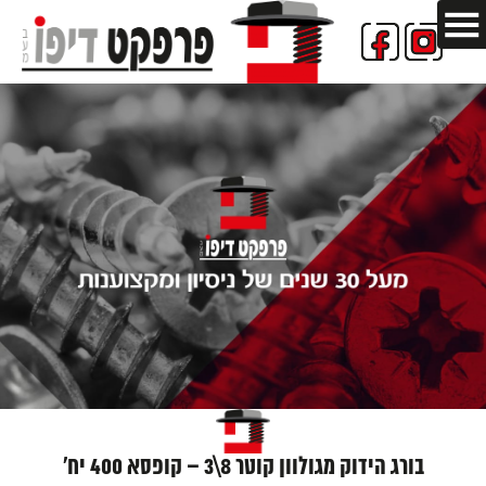
בורג הידוק מגולוון קוטר 8\3 – קופסא 400 יח'