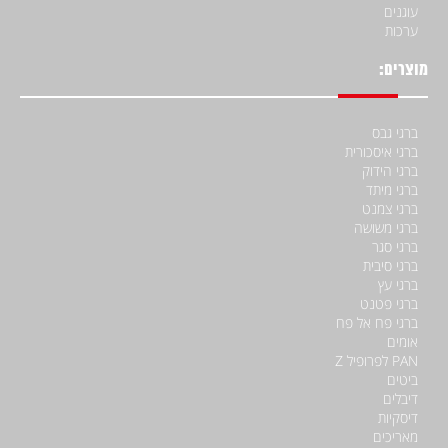
עוגנים
ערכות
מוצרים:
ברגי גבס
ברגי איסכורית
ברגי הידוק
ברגי מיתד
ברגי צמנט
ברגי משושה
ברגי סגר
ברגי סיבית
ברגי עץ
ברגי פטנט
ברגי פח אל פח
אומים
PAN לפרופיל Z
ביטים
דיבלים
דיסקיות
מאריכים