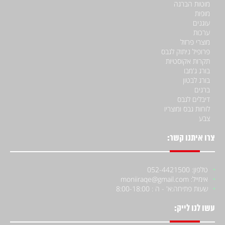
מוטות הברגה
מופות
עוגנים
ערכות
מוצרי פרזול
פרופיל ניתוק לגבס
תקרות אקוסטיות
בורג ג'מבו
בורג לבטון
ברגים
דיבלים לגבס
לוחות גבס ומוצריו
צבע
צרו איתנו קשר:
טלפון: 052-4421500
אימייל: moniiraqe@gmail.com
שעות פתיחה:
א' - ה : 8:00-18:00
עשו לנו לייק: