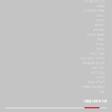
ברגי פח אל פח
אומים
PAN לפרופיל Z
ביטים
דיבלים
דיסקיות
מאריכים
מוטות הברגה
מופות
עוגנים
ערכות
מוצרי פרזול
פרופיל ניתוק לגבס
תקרות אקוסטיות
בורג ג'מבו
בורג לבטון
ברגים
דיבלים לגבס
לוחות גבס ומוצריו
צבע
צרו איתנו קשר: