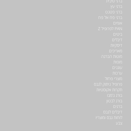
ברגי סיבית
ברגי עץ
ברגי פטנט
ברגי פח אל פח
אומים
PAN לפרופיל Z
ביטים
דיבלים
דיסקיות
מאריכים
מוטות הברגה
מופות
עוגנים
ערכות
מוצרי פרזול
פרופיל ניתוק לגבס
תקרות אקוסטיות
בורג ג'מבו
בורג לבטון
ברגים
דיבלים לגבס
לוחות גבס ומוצריו
צבע