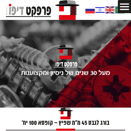
בורג לגבס 45 מ"מ שפיץ – קופסא 100 יח'