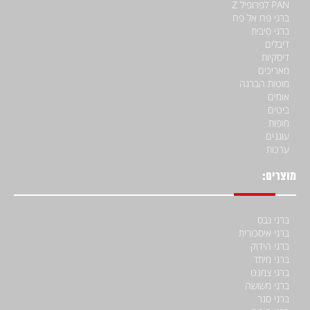
PAN לפרופיל Z
ברגי פח אל פח
ברגי סיבית
דיבלים
דיסקיות
מאריכים
מוטות הברגה
אומים
ביטים
מופות
עוגנים
ערכות
מוצרים:
ברגי גבס
ברגי איסכורית
ברגי הידוק
ברגי מיתד
ברגי צמנט
ברגי משושה
ברגי סגר