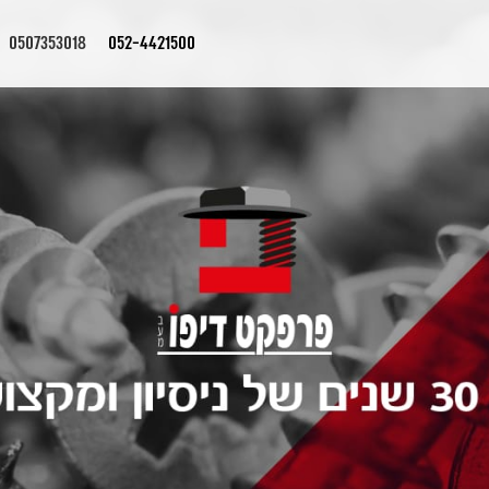
0507353018
052-4421500