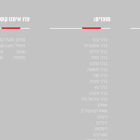
מוצרים:
צרו איתנו קשר
ברגי גבס
טלפון: 052-4421500
ברגי איסכורית
אימייל: moniiraqe@gmail.com
ברגי הידוק
שעות
ברגי מיתד
פתיחה:
00
ברגי צמנט
ברגי משושה
ברגי סגר
ברגי סיבית
ברגי עץ
ברגי פטנט
ברגי פח אל פח
אומים
PAN לפרופיל Z
ביטים
דיבלים
דיסקיות
מאריכים