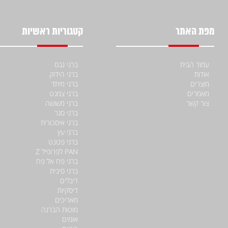
מפת האתר
קטגוריות ראשיות
עמוד הבית
ברגי גבס
אודות
ברגי הידוק
מוצרים
ברגי מיתד
מאמרים
ברגי צמנט
צור קשר
ברגי משושה
ברגי סגר
ברגי איסכורית
ברגי עץ
ברגי פטנט
PAN לפרופיל Z
ברגי פח אל פח
ברגי סיבית
דיבלים
דיסקיות
מאריכים
מוטות הברגה
אומים