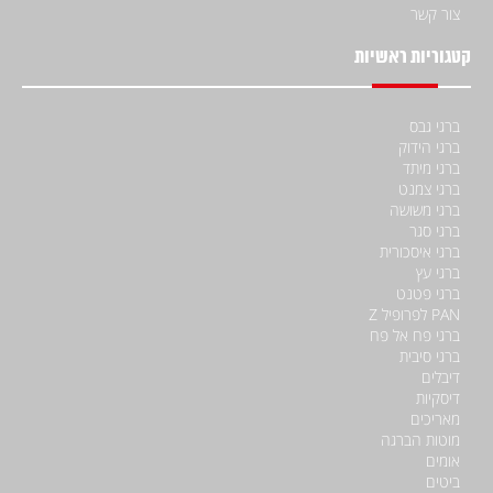
צור קשר
קטגוריות ראשיות
ברגי גבס
ברגי הידוק
ברגי מיתד
ברגי צמנט
ברגי משושה
ברגי סגר
ברגי איסכורית
ברגי עץ
ברגי פטנט
PAN לפרופיל Z
ברגי פח אל פח
ברגי סיבית
דיבלים
דיסקיות
מאריכים
מוטות הברגה
אומים
ביטים