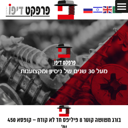
בורג משושה קוטר 8 פיליפס חד לא קודח – קופסא 450
יח'