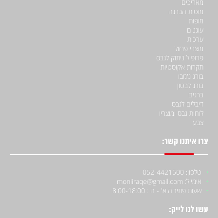
מאריכים
מוטות הברגה
מופות
עוגנים
ערכות
מוצרי פרזול
פרופיל ניתוק לגבס
תקרות אקוסטיות
בורג ג'מבו
בורג לבטון
ברגים
דיבלים לגבס
לוחות גבס ומוצריו
צבע
צרו איתנו קשר:
טלפון: 052-4421500
אימייל: moniiraqe@gmail.com
שעות פתיחה:
א' - ה : 8:00-18:00
עשו לנו לייק: