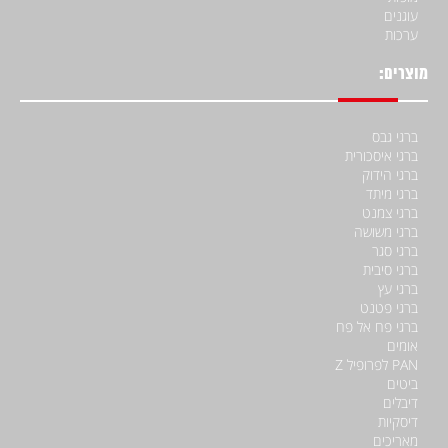
עוגנים
ערכות
מוצרים:
ברגי גבס
ברגי איסכורית
ברגי הידוק
ברגי מיתד
ברגי צמנט
ברגי משושה
ברגי סגר
ברגי סיבית
ברגי עץ
ברגי פטנט
ברגי פח אל פח
אומים
PAN לפרופיל Z
ביטים
דיבלים
דיסקיות
מאריכים