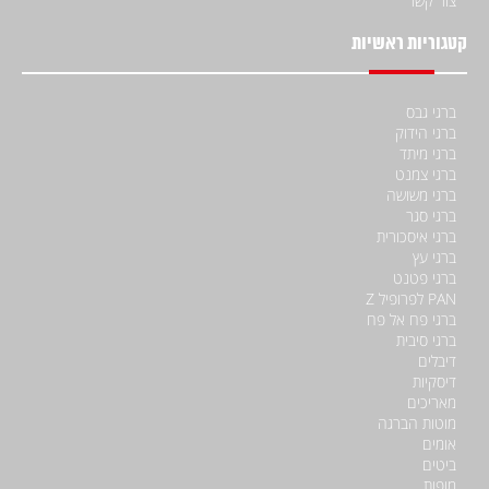
צור קשר
קטגוריות ראשיות
ברגי גבס
ברגי הידוק
ברגי מיתד
ברגי צמנט
ברגי משושה
ברגי סגר
ברגי איסכורית
ברגי עץ
ברגי פטנט
PAN לפרופיל Z
ברגי פח אל פח
ברגי סיבית
דיבלים
דיסקיות
מאריכים
מוטות הברגה
אומים
ביטים
מופות