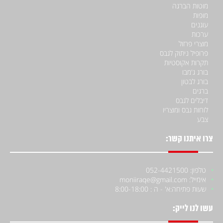
מוטות הברגה
מופות
עוגנים
ערכות
מוצרי פרזול
פרופיל ניתוק לגבס
תקרות אקוסטיות
בורג ג'מבו
בורג לבטון
ברגים
דיבלים לגבס
לוחות גבס ומוצריו
צבע
צרו איתנו קשר:
טלפון: 052-4421500
אימייל: moniiraqe@gmail.com
שעות פתיחה:
א' - ה : 8:00-18:00
עשו לנו לייק: