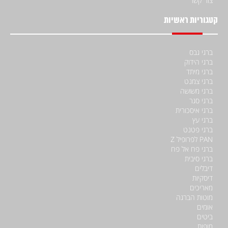
צור קשר
קטגוריות ראשיות
ברגי גבס
ברגי הידוק
ברגי מיתד
ברגי צמנט
ברגי משושה
ברגי סגר
ברגי איסכורית
ברגי עץ
ברגי פטנט
PAN לפרופיל Z
ברגי פח אל פח
ברגי סיבית
דיבלים
דיסקיות
מאריכים
מוטות הברגה
אומים
ביטים
מופות