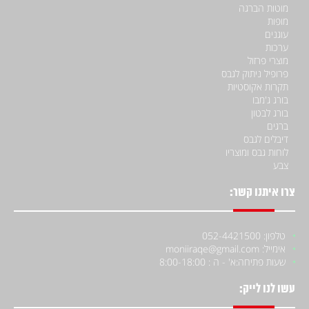
מוטות הברגה
מופות
עוגנים
ערכות
מוצרי פרזול
פרופיל ניתוק לגבס
תקרות אקוסטיות
בורג ג'מבו
בורג לבטון
ברגים
דיבלים לגבס
לוחות גבס ומוצריו
צבע
צרו איתנו קשר:
טלפון: 052-4421500
אימייל: moniiraqe@gmail.com
שעות פתיחה:
א' - ה : 8:00-18:00
עשו לנו לייק: