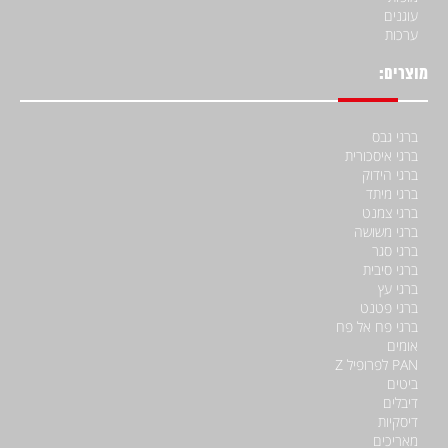
עוגנים
ערכות
מוצרים:
ברגי גבס
ברגי איסכורית
ברגי הידוק
ברגי מיתד
ברגי צמנט
ברגי משושה
ברגי סגר
ברגי סיבית
ברגי עץ
ברגי פטנט
ברגי פח אל פח
אומים
PAN לפרופיל Z
ביטים
דיבלים
דיסקיות
מאריכים