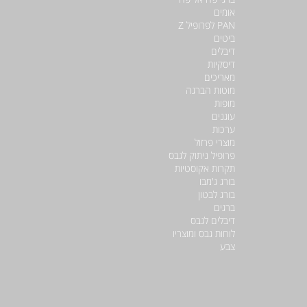
אומים
PAN לפרופיל Z
ביטים
דיבלים
דיסקיות
מאריכים
מוטות הברגה
מופות
עוגנים
ערכות
מוצרי פרזול
פרופיל ניתוק לגבס
תקרות אקוסטיות
בורג ג'מבו
בורג לבטון
ברגים
דיבלים לגבס
לוחות גבס ומוצריו
צבע