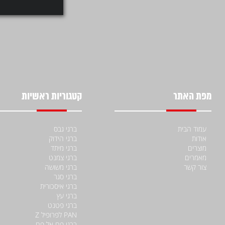
דיסקית שטוחה 5/8X32X2 -
מגולוון
מגולוון
קוטר פנים : 5/8 קוטר חוץ : 32 עובי :
1.5-2.0 כמות בקופסא...
1.5-2.0 כמות בקופסא...
למידע על המוצר
למידע על המ
מפת האתר
קטגוריות ראשיות
עמוד הבית
ברגי גבס
אודות
ברגי הידוק
מוצרים
ברגי מיתד
מאמרים
ברגי צמנט
צור קשר
ברגי משושה
ברגי סגר
ברגי איסכורית
ברגי עץ
ברגי פטנט
PAN לפרופיל Z
ברגי פח אל פח