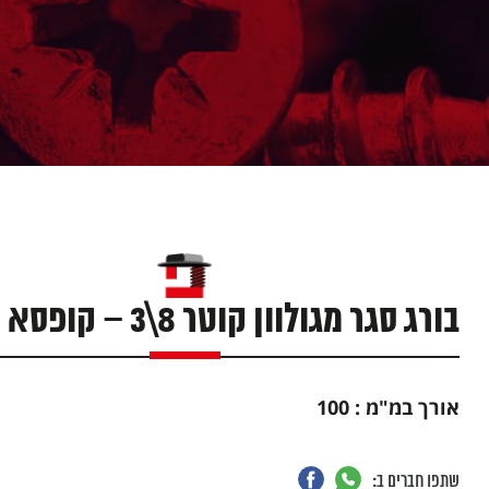
בורג סגר מגולוון קוטר 8\3 – קופסא 150 יח'
אורך במ"מ : 100
שתפו חברים ב: