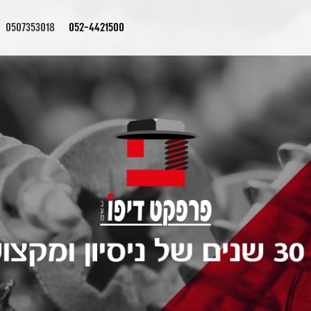
0507353018
052-4421500