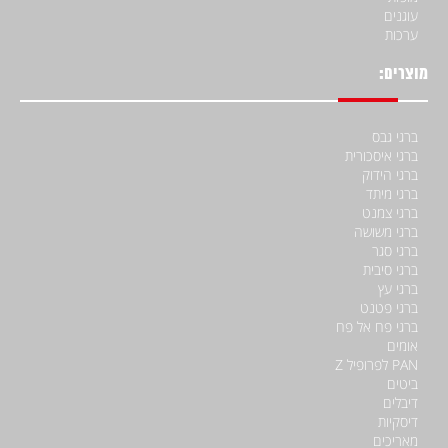
עוגנים
ערכות
מוצרים:
ברגי גבס
ברגי איסכורית
ברגי הידוק
ברגי מיתד
ברגי צמנט
ברגי משושה
ברגי סגר
ברגי סיבית
ברגי עץ
ברגי פטנט
ברגי פח אל פח
אומים
PAN לפרופיל Z
ביטים
דיבלים
דיסקיות
מאריכים