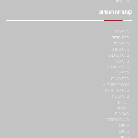
צור קשר
קטגוריות ראשיות
ברגי גבס
ברגי הידוק
ברגי מיתד
ברגי צמנט
ברגי משושה
ברגי סגר
ברגי איסכורית
ברגי עץ
ברגי פטנט
PAN לפרופיל Z
ברגי פח אל פח
ברגי סיבית
דיבלים
דיסקיות
מאריכים
מוטות הברגה
אומים
ביטים
מופות