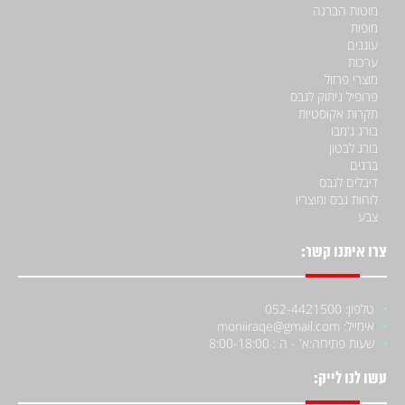
מוטות הברגה
מופות
עוגנים
ערכות
מוצרי פרזול
פרופיל ניתוק לגבס
תקרות אקוסטיות
בורג ג'מבו
בורג לבטון
ברגים
דיבלים לגבס
לוחות גבס ומוצריו
צבע
צרו איתנו קשר:
טלפון: 052-4421500
אימייל: moniiraqe@gmail.com
שעות פתיחה:
א' - ה : 8:00-18:00
עשו לנו לייק: