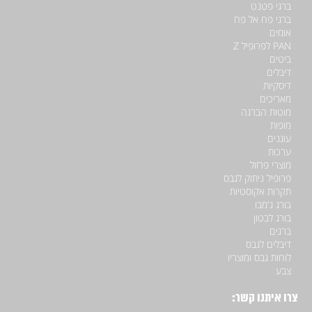
ברגי פטנט
ברגי פח אל פח
אומים
PAN לפרופיל Z
ביטים
דיבלים
דיסקיות
מאריכים
מוטות הברגה
מופות
עוגנים
ערכות
מוצרי פרזול
פרופיל ניתוק לגבס
תקרות אקוסטיות
בורג ג'מבו
בורג לבטון
ברגים
דיבלים לגבס
לוחות גבס ומוצריו
צבע
צרו איתנו קשר: