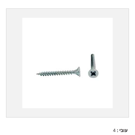
עובי
:
4