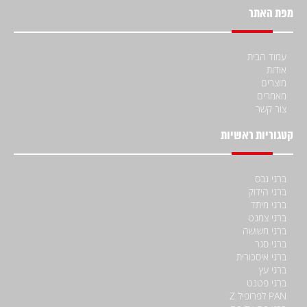
מפת האתר
עמוד הבית
אודות
מוצרים
מאמרים
צור קשר
קטגוריות ראשיות
ברגי גבס
ברגי הידוק
ברגי מיתד
ברגי צמנט
ברגי משושה
ברגי סגר
ברגי איסכורית
ברגי עץ
ברגי פטנט
PAN לפרופיל Z