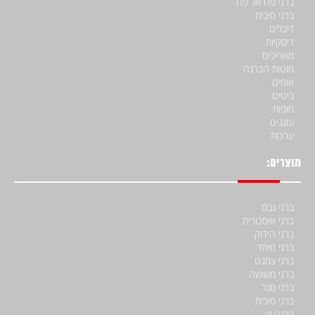
ברגי פח אל פח
ברגי סיבית
דיבלים
דיסקיות
מאריכים
מוטות הברגה
אומים
ביטים
מופות
עוגנים
ערכות
מוצרים:
ברגי גבס
ברגי איסכורית
ברגי הידוק
ברגי מיתד
ברגי צמנט
ברגי משושה
ברגי סגר
ברגי סיבית
ברגי עץ