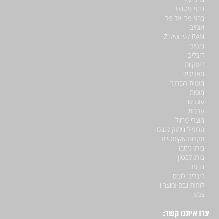
ברגי פטנט
ברגי פח אל פח
אומים
PAN לפרופיל Z
ביטים
דיבלים
דיסקיות
מאריכים
מוטות הברגה
מופות
עוגנים
ערכות
מוצרי פרזול
פרופיל ניתוק לגבס
תקרות אקוסטיות
בורג ג'מבו
בורג לבטון
ברגים
דיבלים לגבס
לוחות גבס ומוצריו
צבע
צרו איתנו קשר: