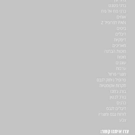
ברגי פטנט
ברגי פח אל פח
אומים
PAN לפרופיל Z
ביטים
דיבלים
דיסקיות
מאריכים
מוטות הברגה
מופות
עוגנים
ערכות
מוצרי פרזול
פרופיל ניתוק לגבס
תקרות אקוסטיות
בורג ג'מבו
בורג לבטון
ברגים
דיבלים לגבס
לוחות גבס ומוצריו
צבע
צרו איתנו קשר: