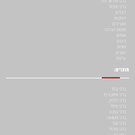
ברגי פח אל פח
ברגי סיבית
דיבלים
דיסקיות
מאריכים
מוטות הברגה
אומים
ביטים
מופות
עוגנים
ערכות
מוצרים:
ברגי גבס
ברגי איסכורית
ברגי הידוק
ברגי מיתד
ברגי צמנט
ברגי משושה
ברגי סגר
ברגי סיבית
ברגי עץ