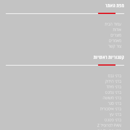
מפת האתר
עמוד הבית
אודות
מוצרים
מאמרים
צור קשר
קטגוריות ראשיות
ברגי גבס
ברגי הידוק
ברגי מיתד
ברגי צמנט
ברגי משושה
ברגי סגר
ברגי איסכורית
ברגי עץ
ברגי פטנט
PAN לפרופיל Z