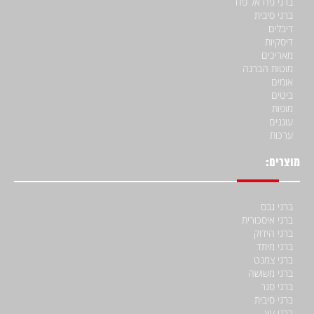
ברגי פח אל פח
ברגי סיבית
דיבלים
דיסקיות
מאריכים
מוטות הברגה
אומים
ביטים
מופות
עוגנים
ערכות
מוצרים:
ברגי גבס
ברגי איסכורית
ברגי הידוק
ברגי מיתד
ברגי צמנט
ברגי משושה
ברגי סגר
ברגי סיבית
ברגי עץ