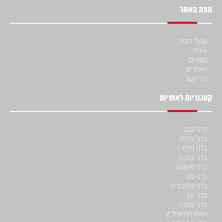
מפת האתר
עמוד הבית
אודות
מוצרים
מאמרים
צור קשר
קטגוריות ראשיות
ברגי גבס
ברגי הידוק
ברגי מיתד
ברגי צמנט
ברגי משושה
ברגי סגר
ברגי איסכורית
ברגי עץ
ברגי פטנט
PAN לפרופיל Z