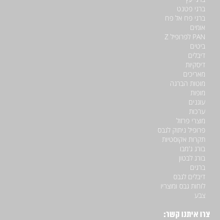
ברגי פטנט
ברגי פח אל פח
אומים
PAN לפרופיל Z
ביטים
דיבלים
דיסקיות
מאריכים
מוטות הברגה
מופות
עוגנים
ערכות
מוצרי פרזול
פרופיל ניתוק לגבס
תקרות אקוסטיות
בורג ג'מבו
בורג לבטון
ברגים
דיבלים לגבס
לוחות גבס ומוצריו
צבע
צרו איתנו קשר: