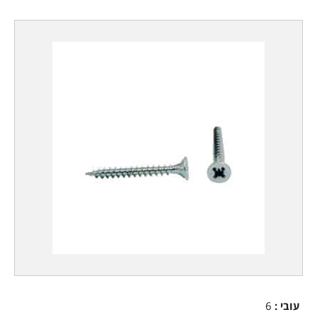
עובי
:
6