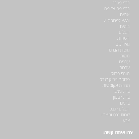
ברגי פטנט
ברגי פח אל פח
אומים
PAN לפרופיל Z
ביטים
דיבלים
דיסקיות
מאריכים
מוטות הברגה
מופות
עוגנים
ערכות
מוצרי פרזול
פרופיל ניתוק לגבס
תקרות אקוסטיות
בורג ג'מבו
בורג לבטון
ברגים
דיבלים לגבס
לוחות גבס ומוצריו
צבע
צרו איתנו קשר: