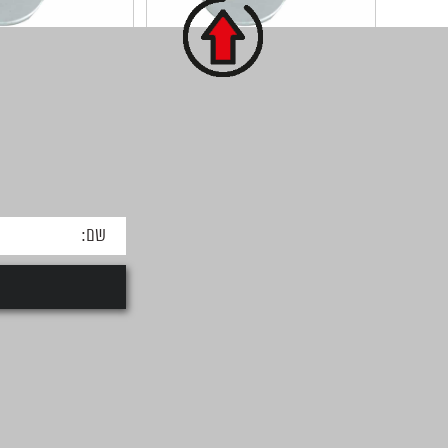
דיסקית שטוחה 5/8X32X2 -
מגולוון
מגולוון
קוטר פנים : 5/8 קוטר חוץ : 32 עובי :
1.5-2.0 כמות בקופסא...
1.5-2.0 כמות בקופסא...
למידע על המוצר
למידע על המ