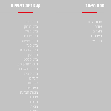
מפת האתר
קטגוריות ראשיות
עמוד הבית
ברגי גבס
אודות
ברגי הידוק
מוצרים
ברגי מיתד
מאמרים
ברגי צמנט
צור קשר
ברגי משושה
ברגי סגר
ברגי איסכורית
ברגי עץ
ברגי פטנט
PAN לפרופיל Z
ברגי פח אל פח
ברגי סיבית
דיבלים
דיסקיות
מאריכים
מוטות הברגה
אומים
ביטים
מופות