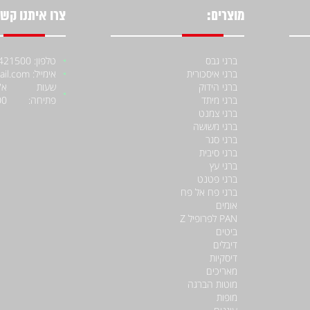
מוצרים:
צרו איתנו קשר
ברגי גבס
טלפון: 052-4421500
ברגי איסכורית
אימייל: moniiraqe@gmail.com
ברגי הידוק
שעות
ברגי מיתד
פתיחה:
00
ברגי צמנט
ברגי משושה
ברגי סגר
ברגי סיבית
ברגי עץ
ברגי פטנט
ברגי פח אל פח
אומים
PAN לפרופיל Z
ביטים
דיבלים
דיסקיות
מאריכים
מוטות הברגה
מופות