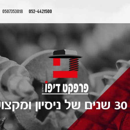
0507353018
052-4421500