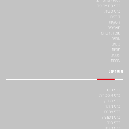
PAN לפרופיל Z
ברגי פח אל פח
ברגי סיבית
דיבלים
דיסקיות
מאריכים
מוטות הברגה
אומים
ביטים
מופות
עוגנים
ערכות
מוצרים:
ברגי גבס
ברגי איסכורית
ברגי הידוק
ברגי מיתד
ברגי צמנט
ברגי משושה
ברגי סגר
ברגי סיבית