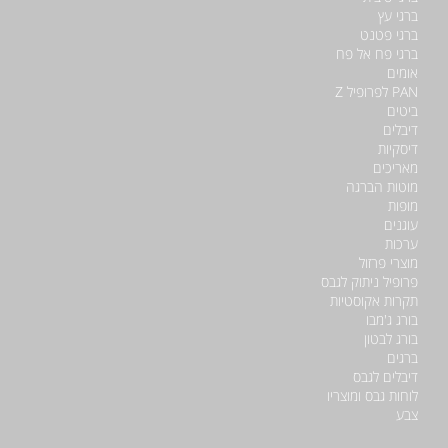
ברגי עץ
ברגי פטנט
ברגי פח אל פח
אומים
PAN לפרופיל Z
ביטים
דיבלים
דיסקיות
מאריכים
מוטות הברגה
מופות
עוגנים
ערכות
מוצרי פרזול
פרופיל ניתוק לגבס
תקרות אקוסטיות
בורג ג'מבו
בורג לבטון
ברגים
דיבלים לגבס
לוחות גבס ומוצריו
צבע