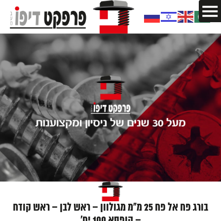
בורג פח אל פח 25 מ"מ מגולוון – ראש לבן – ראש קודח
– קופסא 100 יח'