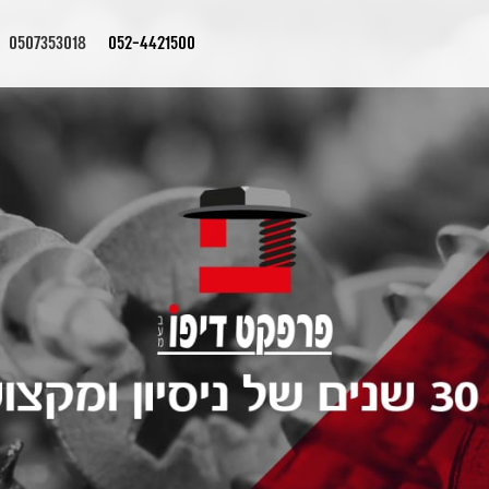
0507353018
052-4421500