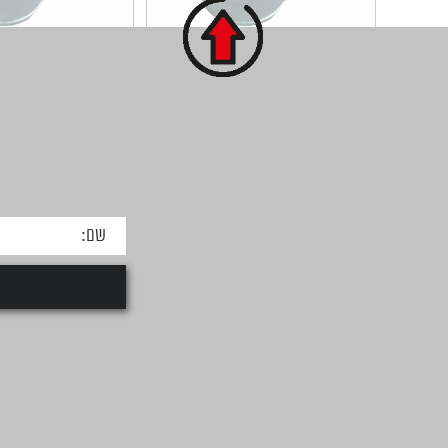
דיסקית שטוחה 5/8X32X2 -
מגולוון
מגולוון
קוטר פנים : 5/8 קוטר חוץ : 32 עובי :
1.5-2.0 כמות בקופסא...
1.5-2.0 כמות בקופסא...
למידע על המוצר
למידע על המ