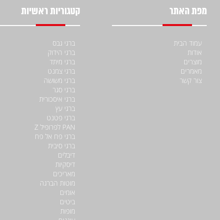
מפת האתר
קטגוריות ראשיות
עמוד הבית
ברגי גבס
אודות
ברגי הידוק
מוצרים
ברגי מיתד
מאמרים
ברגי צמנט
צור קשר
ברגי משושה
ברגי סגר
ברגי איסכורית
ברגי עץ
ברגי פטנט
PAN לפרופיל Z
ברגי פח אל פח
ברגי סיבית
דיבלים
דיסקיות
מאריכים
מוטות הברגה
אומים
ביטים
מופות