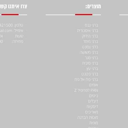
מוצרים:
צרו איתנו קשר
ברגי גבס
טלפון: 052-4421500
ברגי איסכורית
אימייל: moniiraqe@gmail.com
ברגי הידוק
שעות
ברגי מיתד
פתיחה:
00
ברגי צמנט
ברגי משושה
ברגי סגר
ברגי סיבית
ברגי עץ
ברגי פטנט
ברגי פח אל פח
אומים
PAN לפרופיל Z
ביטים
דיבלים
דיסקיות
מאריכים
מוטות הברגה
מופות