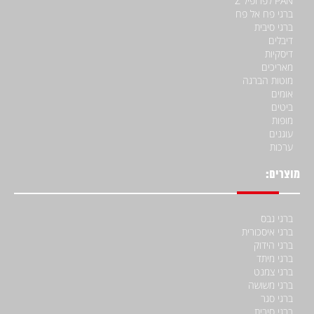
PAN לפרופיל Z
ברגי פח אל פח
ברגי סיבית
דיבלים
דיסקיות
מאריכים
מוטות הברגה
אומים
ביטים
מופות
עוגנים
ערכות
מוצרים:
ברגי גבס
ברגי איסכורית
ברגי הידוק
ברגי מיתד
ברגי צמנט
ברגי משושה
ברגי סגר
ברגי סיבית