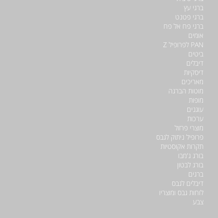
ברגי עץ
ברגי פטנט
ברגי פח אל פח
אומים
PAN לפרופיל Z
ביטים
דיבלים
דיסקיות
מאריכים
מוטות הברגה
מופות
עוגנים
ערכות
מוצרי פרזול
פרופיל ניתוק לגבס
תקרות אקוסטיות
בורג ג'מבו
בורג לבטון
ברגים
דיבלים לגבס
לוחות גבס ומוצריו
צבע