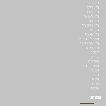
ברגי הידוק
ברגי מיתד
ברגי צמנט
ברגי משושה
ברגי סגר
ברגי איסכורית
ברגי עץ
ברגי פטנט
PAN לפרופיל Z
ברגי פח אל פח
ברגי סיבית
דיבלים
דיסקיות
מאריכים
מוטות הברגה
אומים
ביטים
מופות
עוגנים
ערכות
מוצרים: