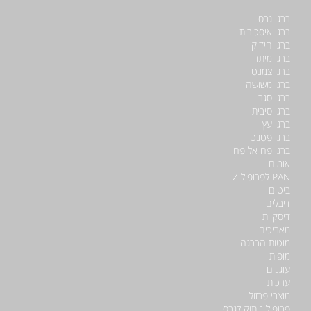
ברגי גבס
ברגי איסכורית
ברגי הידוק
ברגי מיתד
ברגי צמנט
ברגי משושה
ברגי סגר
ברגי סיבית
ברגי עץ
ברגי פטנט
ברגי פח אל פח
אומים
PAN לפרופיל Z
ביטים
דיבלים
דיסקיות
מאריכים
מוטות הברגה
מופות
עוגנים
ערכות
מוצרי פרזול
פרופיל ניתוק לגבס