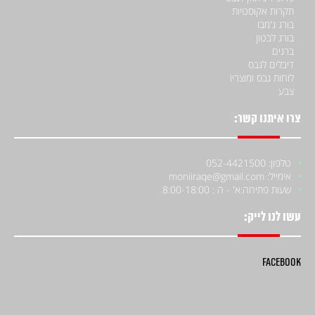
תקרות אקוסטיות
בורג ג'מבו
בורג לבטון
ברגים
דיבלים לגבס
לוחות גבס ומוצריו
צבע
צרו איתנו קשר:
טלפון: 052-4421500
אימייל: moniiraqe@gmail.com
שעות פתיחה:
א' - ה : 8:00-18:00
עשו לנו לייק:
Facebook