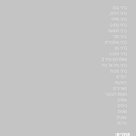
ברגי גבס
ברגי הידוק
ברגי מיתד
ברגי צמנט
ברגי משושה
ברגי סגר
ברגי איסכורית
ברגי עץ
ברגי פטנט
PAN לפרופיל Z
ברגי פח אל פח
ברגי סיבית
דיבלים
דיסקיות
מאריכים
מוטות הברגה
אומים
ביטים
מופות
עוגנים
ערכות
מוצרים: