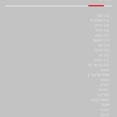
ברגי גבס
ברגי איסכורית
ברגי הידוק
ברגי מיתד
ברגי צמנט
ברגי משושה
ברגי סגר
ברגי סיבית
ברגי עץ
ברגי פטנט
ברגי פח אל פח
אומים
PAN לפרופיל Z
ביטים
דיבלים
דיסקיות
מאריכים
מוטות הברגה
מופות
עוגנים
ערכות