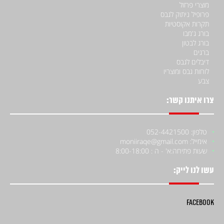
מוצרי פרזול
פרופיל ניתוק לגבס
תקרות אקוסטיות
בורג ג'מבו
בורג לבטון
ברגים
דיבלים לגבס
לוחות גבס ומוצריו
צבע
צרו איתנו קשר:
טלפון: 052-4421500
אימייל: moniiraqe@gmail.com
שעות פתיחה:
א' - ה : 8:00-18:00
עשו לנו לייק:
Facebook