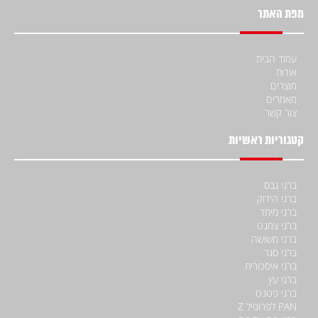
מפת האתר
עמוד הבית
אודות
מוצרים
מאמרים
צור קשר
קטגוריות ראשיות
ברגי גבס
ברגי הידוק
ברגי מיתד
ברגי צמנט
ברגי משושה
ברגי סגר
ברגי איסכורית
ברגי עץ
ברגי פטנט
PAN לפרופיל Z