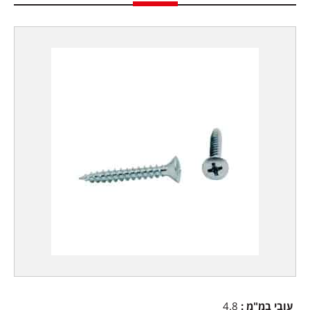
עובי במ"מ :
4.8