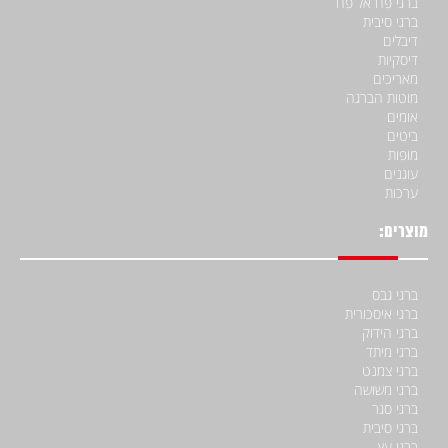
ברגי פח אל פח
ברגי סיבית
דיבלים
דיסקיות
מאריכים
מוטות הברגה
אומים
ביטים
מופות
עוגנים
ערכות
מוצרים:
ברגי גבס
ברגי איסכורית
ברגי הידוק
ברגי מיתד
ברגי צמנט
ברגי משושה
ברגי סגר
ברגי סיבית
ברגי עץ