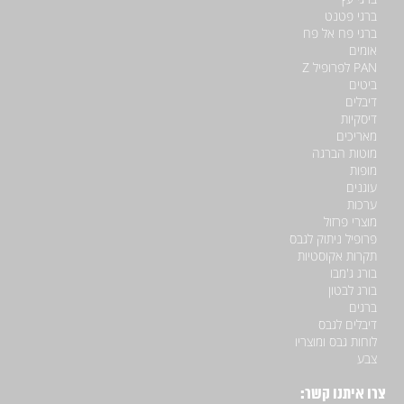
ברגי פטנט
ברגי פח אל פח
אומים
PAN לפרופיל Z
ביטים
דיבלים
דיסקיות
מאריכים
מוטות הברגה
מופות
עוגנים
ערכות
מוצרי פרזול
פרופיל ניתוק לגבס
תקרות אקוסטיות
בורג ג'מבו
בורג לבטון
ברגים
דיבלים לגבס
לוחות גבס ומוצריו
צבע
צרו איתנו קשר: