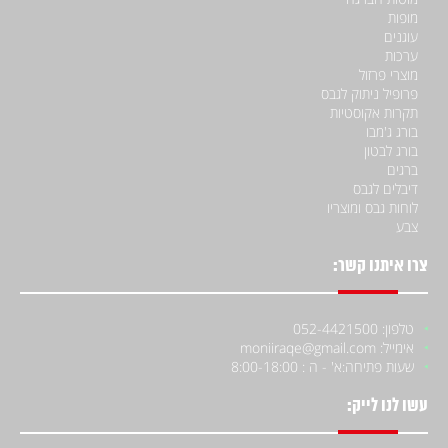
מופות
עוגנים
ערכות
מוצרי פרזול
פרופיל ניתוק לגבס
תקרות אקוסטיות
בורג ג'מבו
בורג לבטון
ברגים
דיבלים לגבס
לוחות גבס ומוצריו
צבע
צרו איתנו קשר:
טלפון: 052-4421500
אימייל: moniiraqe@gmail.com
שעות פתיחה:
א' - ה : 8:00-18:00
עשו לנו לייק: