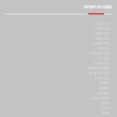
קטגוריות ראשיות
ברגי גבס
ברגי הידוק
ברגי מיתד
ברגי צמנט
ברגי משושה
ברגי סגר
ברגי איסכורית
ברגי עץ
ברגי פטנט
PAN לפרופיל Z
ברגי פח אל פח
ברגי סיבית
דיבלים
דיסקיות
מאריכים
מוטות הברגה
אומים
ביטים
מופות