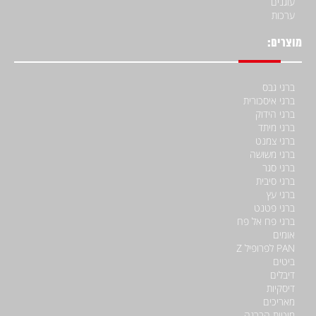
עוגנים
ערכות
מוצרים:
ברגי גבס
ברגי איסכורית
ברגי הידוק
ברגי מיתד
ברגי צמנט
ברגי משושה
ברגי סגר
ברגי סיבית
ברגי עץ
ברגי פטנט
ברגי פח אל פח
אומים
PAN לפרופיל Z
ביטים
דיבלים
דיסקיות
מאריכים
מוטות הברגה