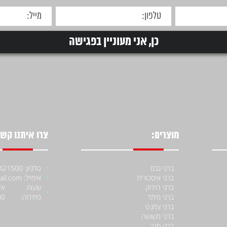
מוצרים:
צרו איתנו קשר
ברגי גבס
טלפון: 052-4421500
ברגי איסכורית
אימייל: moniiraqe@gmail.com
ברגי הידוק
שעות
ברגי מיתד
פתיחה:
00
ברגי צמנט
ברגי משושה
ברגי סגר