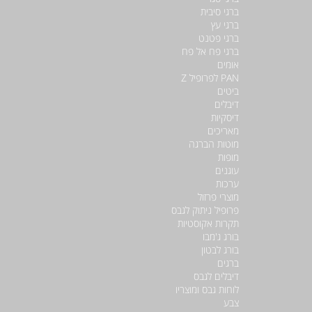
ברגי סיבית
ברגי עץ
ברגי פטנט
ברגי פח אל פח
אומים
PAN לפרופיל Z
ביטים
דיבלים
דיסקיות
מאריכים
מוטות הברגה
מופות
עוגנים
ערכות
מוצרי פרזול
פרופיל ניתוק לגבס
תקרות אקוסטיות
בורג ג'מבו
בורג לבטון
ברגים
דיבלים לגבס
לוחות גבס ומוצריו
צבע