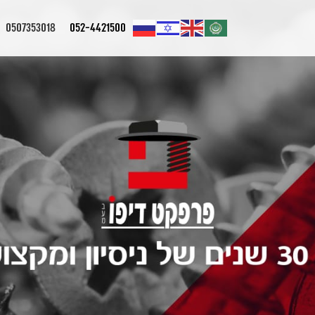
0507353018
052-4421500