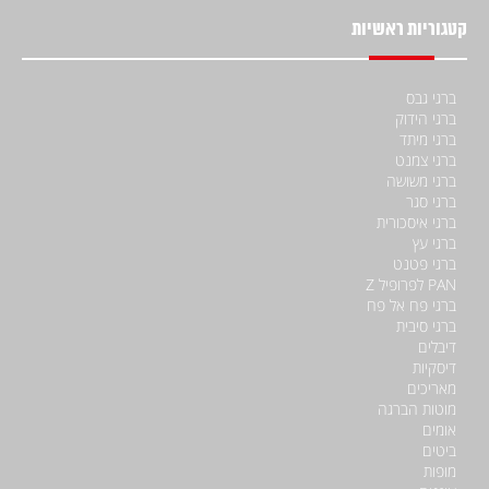
קטגוריות ראשיות
ברגי גבס
ברגי הידוק
ברגי מיתד
ברגי צמנט
ברגי משושה
ברגי סגר
ברגי איסכורית
ברגי עץ
ברגי פטנט
PAN לפרופיל Z
ברגי פח אל פח
ברגי סיבית
דיבלים
דיסקיות
מאריכים
מוטות הברגה
אומים
ביטים
מופות