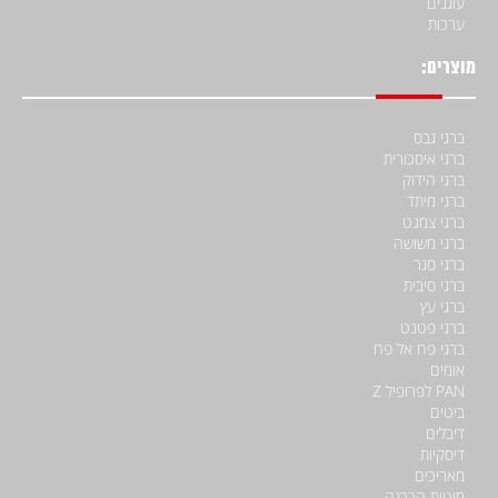
עוגנים
ערכות
מוצרים:
ברגי גבס
ברגי איסכורית
ברגי הידוק
ברגי מיתד
ברגי צמנט
ברגי משושה
ברגי סגר
ברגי סיבית
ברגי עץ
ברגי פטנט
ברגי פח אל פח
אומים
PAN לפרופיל Z
ביטים
דיבלים
דיסקיות
מאריכים
מוטות הברגה