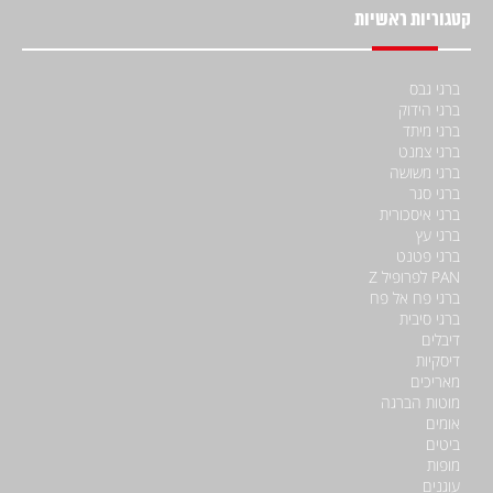
קטגוריות ראשיות
ברגי גבס
ברגי הידוק
ברגי מיתד
ברגי צמנט
ברגי משושה
ברגי סגר
ברגי איסכורית
ברגי עץ
ברגי פטנט
PAN לפרופיל Z
ברגי פח אל פח
ברגי סיבית
דיבלים
דיסקיות
מאריכים
מוטות הברגה
אומים
ביטים
מופות
עוגנים