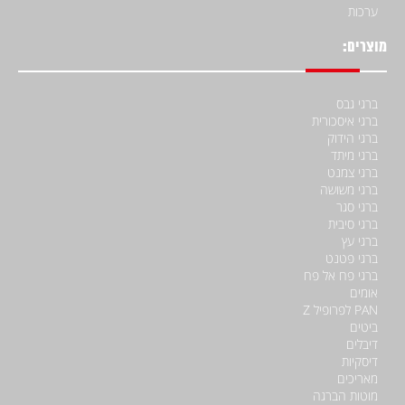
ערכות
מוצרים:
ברגי גבס
ברגי איסכורית
ברגי הידוק
ברגי מיתד
ברגי צמנט
ברגי משושה
ברגי סגר
ברגי סיבית
ברגי עץ
ברגי פטנט
ברגי פח אל פח
אומים
PAN לפרופיל Z
ביטים
דיבלים
דיסקיות
מאריכים
מוטות הברגה