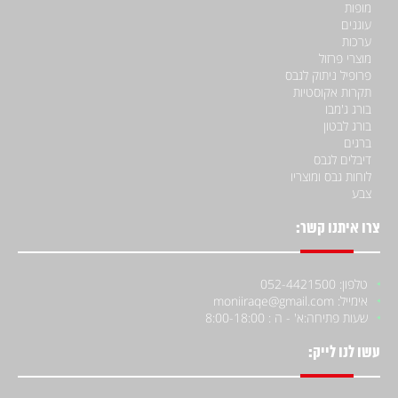
מופות
עוגנים
ערכות
מוצרי פרזול
פרופיל ניתוק לגבס
תקרות אקוסטיות
בורג ג'מבו
בורג לבטון
ברגים
דיבלים לגבס
לוחות גבס ומוצריו
צבע
צרו איתנו קשר:
טלפון: 052-4421500
אימייל: moniiraqe@gmail.com
שעות פתיחה:
א' - ה : 8:00-18:00
עשו לנו לייק: