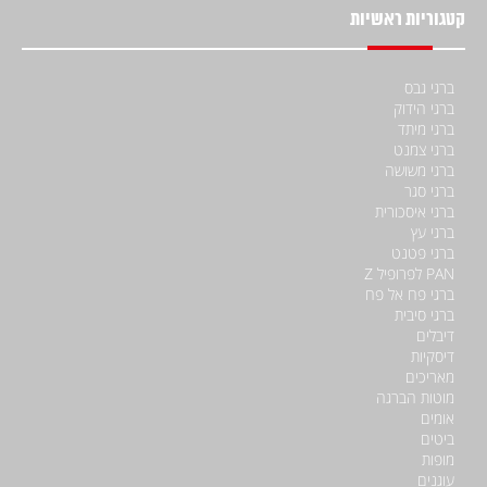
קטגוריות ראשיות
ברגי גבס
ברגי הידוק
ברגי מיתד
ברגי צמנט
ברגי משושה
ברגי סגר
ברגי איסכורית
ברגי עץ
ברגי פטנט
PAN לפרופיל Z
ברגי פח אל פח
ברגי סיבית
דיבלים
דיסקיות
מאריכים
מוטות הברגה
אומים
ביטים
מופות
עוגנים