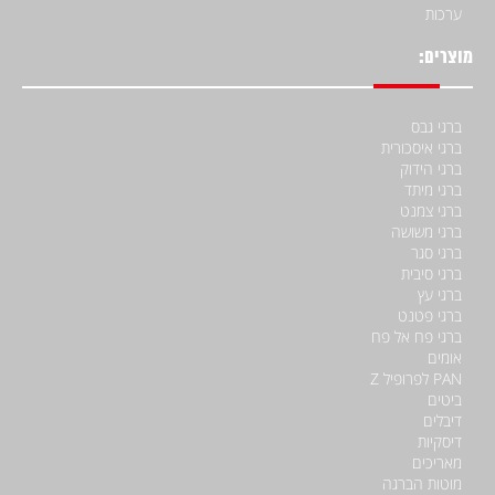
ערכות
מוצרים:
ברגי גבס
ברגי איסכורית
ברגי הידוק
ברגי מיתד
ברגי צמנט
ברגי משושה
ברגי סגר
ברגי סיבית
ברגי עץ
ברגי פטנט
ברגי פח אל פח
אומים
PAN לפרופיל Z
ביטים
דיבלים
דיסקיות
מאריכים
מוטות הברגה