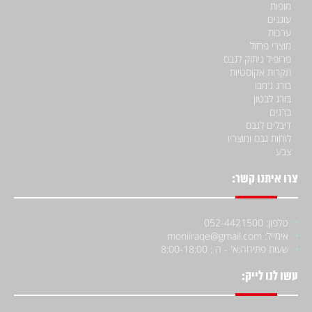
מופות
עוגנים
ערכות
מוצרי פרזול
פרופיל ניתוק לגבס
תקרות אקוסטיות
בורג ג'מבו
בורג לבטון
ברגים
דיבלים לגבס
לוחות גבס ומוצריו
צבע
צרו איתנו קשר:
טלפון: 052-4421500
אימייל: moniiraqe@gmail.com
שעות פתיחה:
א' - ה : 8:00-18:00
עשו לנו לייק: