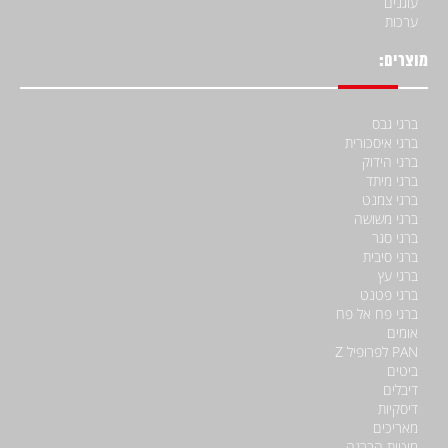
עוגנים
ערכות
מוצרים:
ברגי גבס
ברגי איסכורית
ברגי הידוק
ברגי מיתד
ברגי צמנט
ברגי משושה
ברגי סגר
ברגי סיבית
ברגי עץ
ברגי פטנט
ברגי פח אל פח
אומים
PAN לפרופיל Z
ביטים
דיבלים
דיסקיות
מאריכים
מוטות הברגה