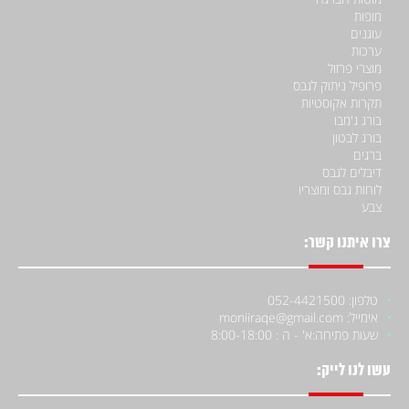
מופות
עוגנים
ערכות
מוצרי פרזול
פרופיל ניתוק לגבס
תקרות אקוסטיות
בורג ג'מבו
בורג לבטון
ברגים
דיבלים לגבס
לוחות גבס ומוצריו
צבע
צרו איתנו קשר:
טלפון: 052-4421500
אימייל: moniiraqe@gmail.com
שעות פתיחה:
א' - ה : 8:00-18:00
עשו לנו לייק: