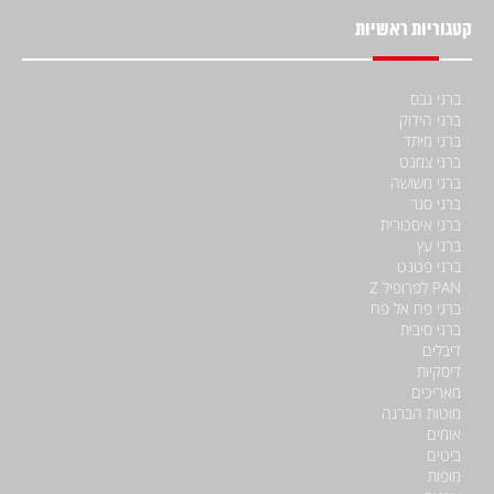
קטגוריות ראשיות
ברגי גבס
ברגי הידוק
ברגי מיתד
ברגי צמנט
ברגי משושה
ברגי סגר
ברגי איסכורית
ברגי עץ
ברגי פטנט
PAN לפרופיל Z
ברגי פח אל פח
ברגי סיבית
דיבלים
דיסקיות
מאריכים
מוטות הברגה
אומים
ביטים
מופות