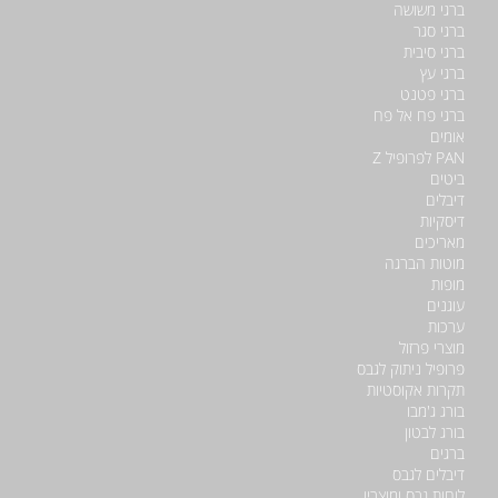
ברגי משושה
ברגי סגר
ברגי סיבית
ברגי עץ
ברגי פטנט
ברגי פח אל פח
אומים
PAN לפרופיל Z
ביטים
דיבלים
דיסקיות
מאריכים
מוטות הברגה
מופות
עוגנים
ערכות
מוצרי פרזול
פרופיל ניתוק לגבס
תקרות אקוסטיות
בורג ג'מבו
בורג לבטון
ברגים
דיבלים לגבס
לוחות גבס ומוצריו