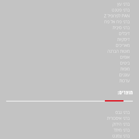
ברגי עץ
ברגי פטנט
PAN לפרופיל Z
ברגי פח אל פח
ברגי סיבית
דיבלים
דיסקיות
מאריכים
מוטות הברגה
אומים
ביטים
מופות
עוגנים
ערכות
מוצרים:
ברגי גבס
ברגי איסכורית
ברגי הידוק
ברגי מיתד
ברגי צמנט