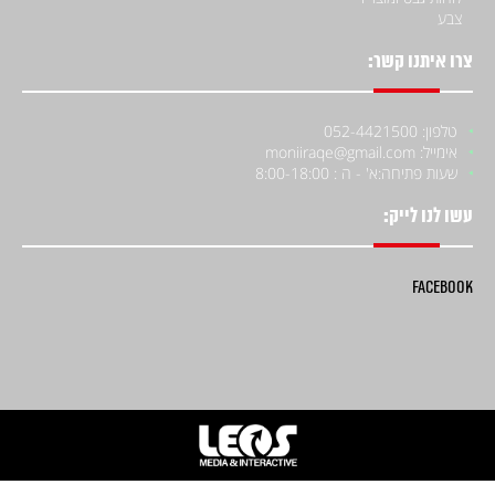
צבע
צרו איתנו קשר:
טלפון: 052-4421500
אימייל: moniiraqe@gmail.com
שעות פתיחה:
א' - ה : 8:00-18:00
עשו לנו לייק:
Facebook