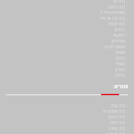
ברגי עץ
ברגי פטנט
PAN לפרופיל Z
ברגי פח אל פח
ברגי סיבית
דיבלים
דיסקיות
מאריכים
מוטות הברגה
אומים
ביטים
מופות
עוגנים
ערכות
מוצרים:
ברגי גבס
ברגי איסכורית
ברגי הידוק
ברגי מיתד
ברגי צמנט
ברגי משושה