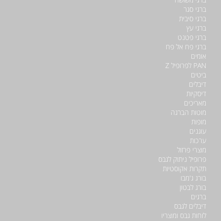
ברגי סגר
ברגי סיבית
ברגי עץ
ברגי פטנט
ברגי פח אל פח
אומים
PAN לפרופיל Z
ביטים
דיבלים
דיסקיות
מאריכים
מוטות הברגה
מופות
עוגנים
ערכות
מוצרי פרזול
פרופיל ניתוק לגבס
תקרות אקוסטיות
בורג ג'מבו
בורג לבטון
ברגים
דיבלים לגבס
לוחות גבס ומוצריו