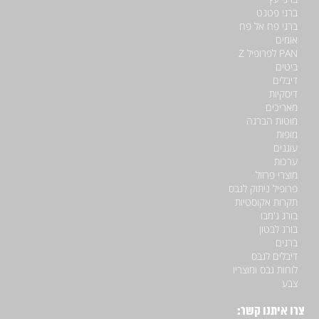
ברגי פטנט
ברגי פח אל פח
אומים
PAN לפרופיל Z
ביטים
דיבלים
דיסקיות
מאריכים
מוטות הברגה
מופות
עוגנים
ערכות
מוצרי פרזול
פרופיל ניתוק לגבס
תקרות אקוסטיות
בורג ג'מבו
בורג לבטון
ברגים
דיבלים לגבס
לוחות גבס ומוצריו
צבע
צרו איתנו קשר: