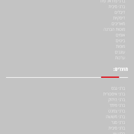
ברגי פח אל פח
ברגי סיבית
דיבלים
דיסקיות
מאריכים
מוטות הברגה
אומים
ביטים
מופות
עוגנים
ערכות
מוצרים:
ברגי גבס
ברגי איסכורית
ברגי הידוק
ברגי מיתד
ברגי צמנט
ברגי משושה
ברגי סגר
ברגי סיבית
ברגי עץ