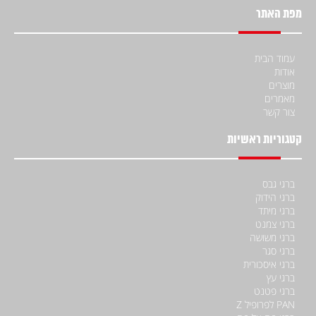
מפת האתר
עמוד הבית
אודות
מוצרים
מאמרים
צור קשר
קטגוריות ראשיות
ברגי גבס
ברגי הידוק
ברגי מיתד
ברגי צמנט
ברגי משושה
ברגי סגר
ברגי איסכורית
ברגי עץ
ברגי פטנט
PAN לפרופיל Z