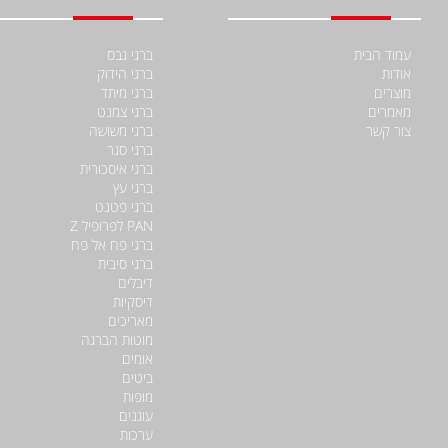
עמוד הבית
ברגי גבס
אודות
ברגי הידוק
מוצרים
ברגי מיתד
מאמרים
ברגי צמנט
צור קשר
ברגי משושה
ברגי סגר
ברגי איסכורית
ברגי עץ
ברגי פטנט
PAN לפרופיל Z
ברגי פח אל פח
ברגי סיבית
דיבלים
דיסקיות
מאריכים
מוטות הברגה
אומים
ביטים
מופות
עוגנים
ערכות