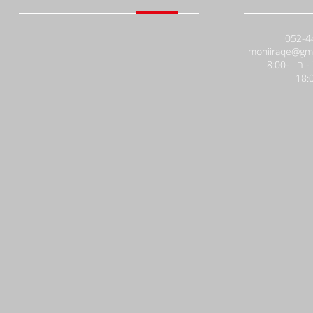
א' - ה : 8:00-
18: