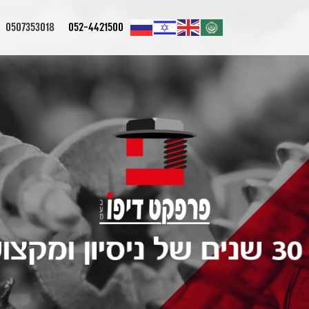
0507353018
052-4421500