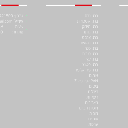
ברגי גבס
טלפון: 052-4421500
ברגי איסכורית
אימייל: moniiraqe@gmail.com
ברגי הידוק
שעות
ברגי מיתד
פתיחה:
00
ברגי צמנט
ברגי משושה
ברגי סגר
ברגי סיבית
ברגי עץ
ברגי פטנט
ברגי פח אל פח
אומים
PAN לפרופיל Z
ביטים
דיבלים
דיסקיות
מאריכים
מוטות הברגה
מופות
עוגנים
ערכות