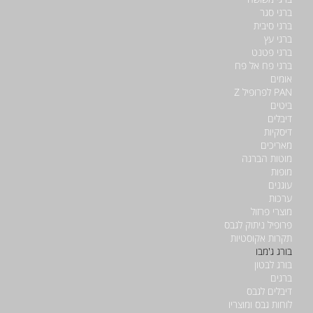
ברגי סגר
ברגי סיבית
ברגי עץ
ברגי פטנט
ברגי פח אל פח
אומים
PAN לפרופיל Z
ביטים
דיבלים
דיסקיות
מאריכים
מוטות הברגה
מופות
עוגנים
ערכות
מוצרי פרזול
פרופיל ניתוק לגבס
תקרות אקוסטיות
בורג ג'מבו
בורג לבטון
ברגים
דיבלים לגבס
לוחות גבס ומוצריו