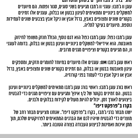
סוגי ברגי ג'מבו הקיים בשוק ומטרתם
עוגן וו ג'מבו: עוגני וו ג'מבו מגיעים בשני סוגים, סגור ופתוח. הם מיועדים
למשקלים בינוניים ומתאימים לעיגון בבטון או בבלוק. עוגנים אלו זמינים
בקטרים שונים ומצופים באבץ, ברזל אבץ או ניקל אבץ בצבעים שונים לעמידות
נוספת. מיועדים בעיקר לתליה.
עוגן ג'מבו כפול: עוגן ג'מבו כפול הוא דגם נוסף, הכולל חוזק משופר לחיזוק
מאובטח. הוא אידיאלי למשקלים בינוניים ועיגון בבטון או בבלוק. בדומה לעוגני
וו, הם מגיעים בקטרים וציפויים מגנים מרובים.
ראש עוגן ג'מבו
OM
: עוגנים אלו מיועדים במיוחד לחומרים חזקים, ומספקים
עיגון מאובטח בבטון או בבלוק. הם זמינים בקטרים שונים ומצופים באבץ, ברזל
אבץ או ניקל אבץ כדי לעמוד בפני קורוזיה.
ראש בורג עוגן ג'מבו: ראשי בורג עוגן ג'מבו מתאימים למשקלים בינוניים ועיגון
בבטון. הם זמינים בקוטר של 1/2 אינץ' ומגיעים עם ציפויים מגנים כדי להבטיח
ביצועים לאורך זמן. יכולים להיות מעולים לקידוח בבלוקים ולבנים.
בקרו ב"פרפקט דיפו"
ישנו מבחר ברגי ג'מבו , בקרו ב"פרפקט דיפו". אנחנו מציעים מבחר רחב של
מוצרים כדי להבטיח שיהיו לכם את הברגים המתאימים לפרויקטים שלכם, תוך
מתן איכות ואמינות לביצוע העבודה בצורה הטובה ביותר.