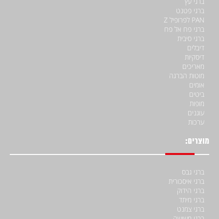
ברגי עץ
ברגי פטנט
PAN לפרופיל Z
ברגי פח אל פח
ברגי סיבית
דיבלים
דיסקיות
מאריכים
מוטות הברגה
אומים
ביטים
מופות
עוגנים
ערכות
מוצרים:
ברגי גבס
ברגי איסכורית
ברגי הידוק
ברגי מיתד
ברגי צמנט
ברגי משושה