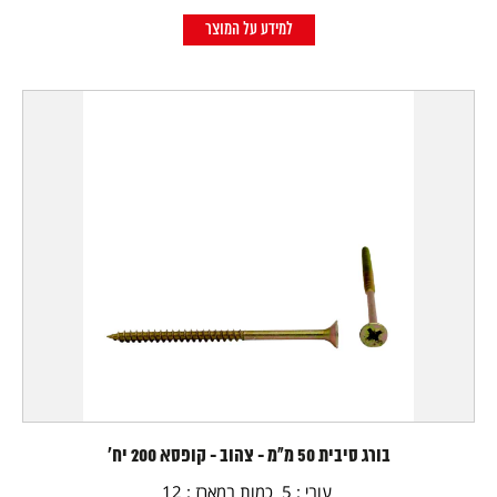
למידע על המוצר
בורג סיבית 50 מ"מ - צהוב - קופסא 200 יח'
עובי : 5 כמות במארז : 12