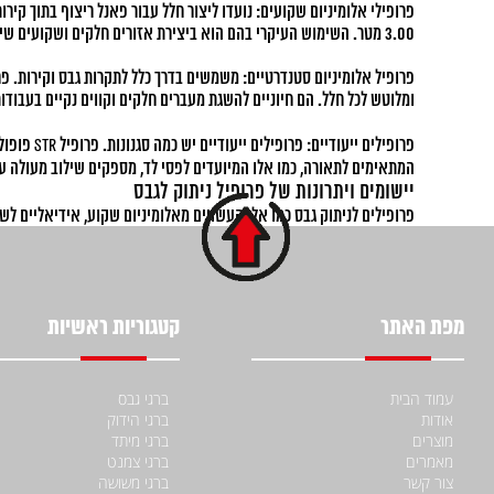
פרופילי אלומיניום שקועים: נועדו ליצור חלל עבור פאנל ריצוף בתוך קיר
3.00 מטר. השימוש העיקרי בהם הוא ביצירת אזורים חלקים ושקועים שיכולים להכיל אלמנטים בעיצוביים שונים.
ומלוטש לכל חלל. הם חיוניים להשגת מעברים חלקים וקווים נקיים בעבודות
המתאימים לתאורה, כמו אלו המיועדים לפסי לד, מספקים שילוב מעולה עב
יישומים ויתרונות של פרופיל ניתוק לגבס
פרופילים לניתוק גבס כמו אלו העשויים מאלומיניום שקוע, אידיאליים לשי
לתקרות צפות או לשילוב רצועות לד, משפרים את גמישות העיצוב. באופן 
ומצאו את הכלים והחומרים המתאימים לפרויקט שלכם.
מפת האתר
קטגוריות ראשיות
עמוד הבית
ברגי גבס
אודות
ברגי הידוק
מוצרים
ברגי מיתד
מאמרים
ברגי צמנט
צור קשר
ברגי משושה