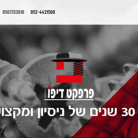
0507353018
052-4421500