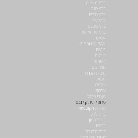
ברגי משושה
ברגי סגר
ברגי סיבית
ברגי עץ
ברגי פטנט
ברגי פח אל פח
אומים
PAN לפרופיל Z
ביטים
דיבלים
דיסקיות
מאריכים
מוטות הברגה
מופות
עוגנים
ערכות
מוצרי פרזול
פרופיל ניתוק לגבס
תקרות אקוסטיות
בורג ג'מבו
בורג לבטון
ברגים
דיבלים לגבס
לוחות גבס ומוצריו