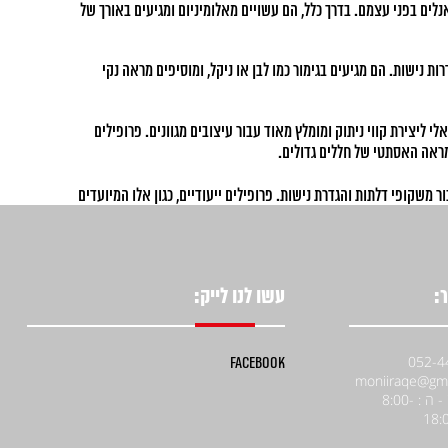
נלים בפני עצמם. בדרך כלל, הם עשויים מאלומיניום ומגיעים באורך של
עים בגדלים של 15 מ"מ ו-13 מ"מ, מושלמים לחיבור משקופי דלתות והגדרות נישות. הם מגיעים בגימור כמו לבן או ניקל, ומוסיפים מראה נקי
 ייעודיים יש כמה סגנונות. פרופיל STR פופולרי ליצירת תקרות צפות וניתן למצוא אותו גם בגודל 25 מ"מ. פרופיל אומגה 15 מ"מ אידיאלי ליצירת קווי ניתוק ומומלץ מאוד עבור עיצובים מגוונים. פרופילים
מראה האסתטי של חללים גדולים.
 משקופי דלתות והגדרת נישות. פרופילים ייעודיים, כגון אלו המיועדים
 של עבודות גבס. צרו קשר איתנו פרפקט דיפו וגלו את המבחר שלנו
:
עשו לנו לייק:
Facebook
א' - ה : 8:00-
18: