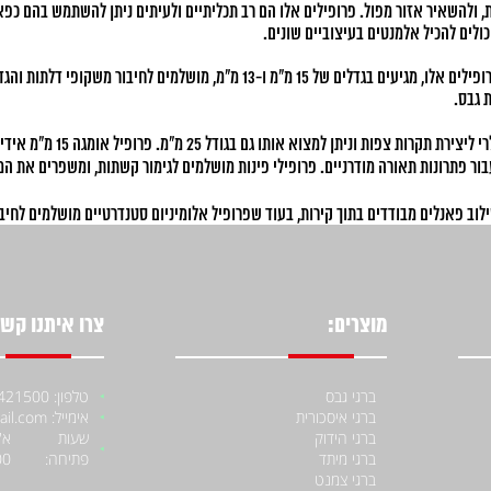
ות, ולהשאיר אזור מפול. פרופילים אלו הם רב תכליתיים ולעיתים ניתן להשתמש בהם כפא
פרופיל אלומיניום סטנדרטיים: משמשים בדרך כלל לתקרות גבס וקירות. פרופילים אלו, מגי
 גבס.
פרופילים ייעודיים: פרופילים
ור פתרונות תאורה מודרניים. פרופילי פינות מושלמים לגימור קשתות, ומשפרים את ה
לוב פאנלים מבודדים בתוך קירות, בעוד שפרופיל אלומיניום סטנדרטיים מושלמים לחיבור
כללי, פרופיל ניתוק לגבס מסייעה להשגת תוצאות מדויקות ואסתטיות בפרויקטים שונים
מוצרים:
צרו איתנו קשר
ברגי גבס
טלפון: 052-4421500
ברגי איסכורית
אימייל: moniiraqe@gmail.com
ברגי הידוק
שעות
ברגי מיתד
פתיחה:
00
ברגי צמנט