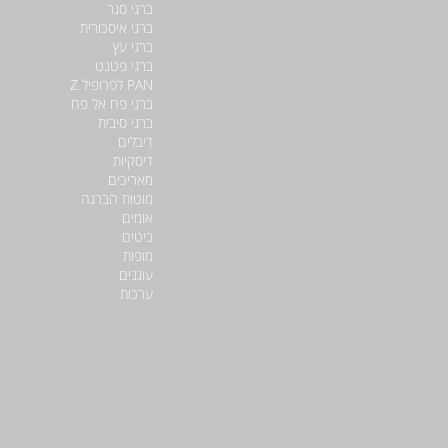
ברגי סגר
ברגי איסכורית
ברגי עץ
ברגי פטנט
PAN לפרופיל Z
ברגי פח אל פח
ברגי סיבית
דיבלים
דיסקיות
מאריכים
מוטות הברגה
אומים
ביטים
מופות
עוגנים
ערכות